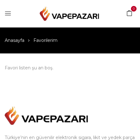
0
Anasayfa
Favorilerim
Favori listen şu an boş.
Türkiye’nin en güvenilir elektronik sigara, likit ve yedek parça