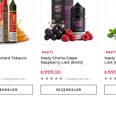
NASTY
NAST
ustard Tobacco
Nasty Shisha Grape
Nasty
Raspberry Likit (60ml)
Likit 
₺
999,00
₺
99
( 0 değerlendirme )
( 0 değerlendirme )
ENEKLER
SEÇENEKLER