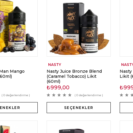
NASTY
NAST
 Man Mango
Nasty Juice Bronze Blend
Nasty
(60ml)
(Caramel Tobacco) Likit
Likit 
(60ml)
₺
999,00
₺
99
( 0 değerlendirme )
( 0 değerlendirme )
ENEKLER
SEÇENEKLER