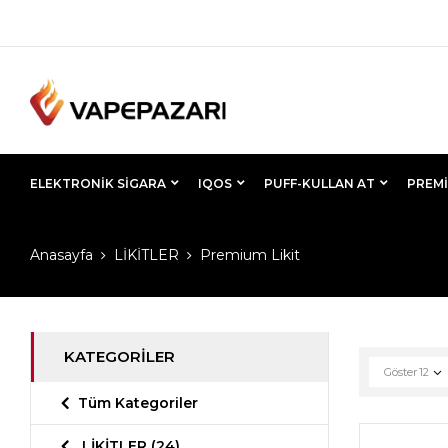
ELEKTRONIK SIGARA
IQOS
PUFF-KULLAN AT
PREMI
Anasayfa
LİKİTLER
Premium Likit
KATEGORILER
Göster
12
Tüm Kategoriler
LİKİTLER
(24)