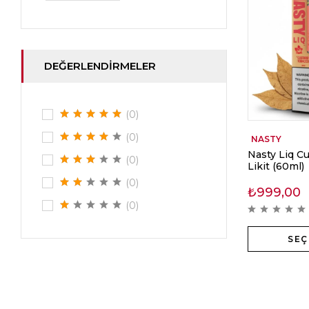
DEĞERLENDIRMELER
(0)
(0)
NASTY
Nasty Liq C
(0)
Likit (60ml)
(0)
₺
999,00
(0)
SEÇ