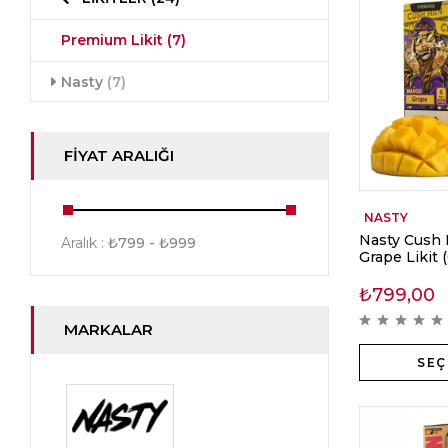
Premium Likit
(7)
Nasty
(7)
FIYAT ARALIĞI
NASTY
Nasty Cush
Aralık :
₺
799
- ₺
999
Grape Likit 
₺
799,00
MARKALAR
SEÇ