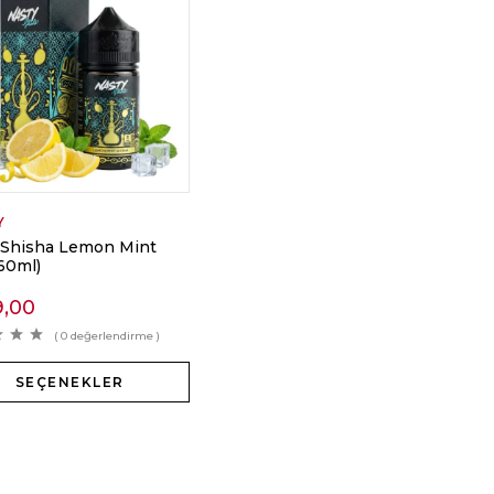
Y
 Shisha Lemon Mint
(60ml)
9,00
( 0 değerlendirme )
SEÇENEKLER