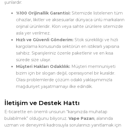
şunlardır:
%100 Orijinallik Garantisi:
Sitemizde listelenen tüm
cihazlar, likitler ve aksesuarlar dünyaca ünlü markaların
orijinal ürünleridir. Klon veya sahte ürünlere sitemizde
asla yer verilmez.
Hızlı ve Güvenli Gönderim:
Stok sürekliliği ve hızlı
kargolama konusunda sektörün en istikrarlı yapısına
sahibiz. Siparişleriniz özenle paketlenir ve en kısa
sürede size ulaşır.
Müşteri Hakları Odaklılık:
Müşteri memnuniyeti
bizim için bir slogan değil, operasyonel bir kuraldır.
Olası problemlerde çözüm odaklı yaklaşımımızla
mağduriyet yaşatmamayı ilke edindik.
İletişim ve Destek Hattı
E-ticarette en önemli unsurun “karşınızda muhatap
bulabilmek” olduğunu biliyoruz.
Vape Pazarı
, alanında
uzman ve deneyimli kadrosuyla sorularınızı yanıtlamak için