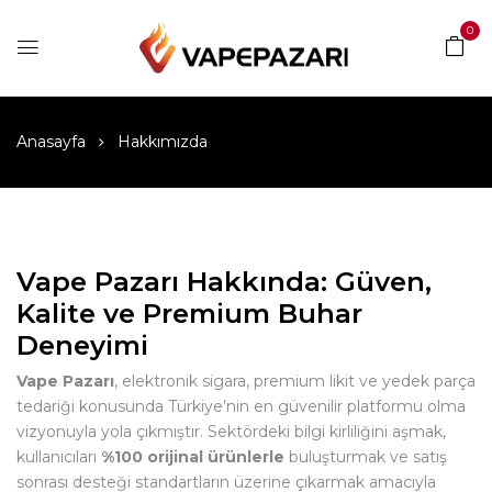
0
Anasayfa
Hakkımızda
Vape Pazarı Hakkında: Güven,
Kalite ve Premium Buhar
Deneyimi
Vape Pazarı
, elektronik sigara, premium likit ve yedek parça
tedariği konusunda Türkiye’nin en güvenilir platformu olma
vizyonuyla yola çıkmıştır. Sektördeki bilgi kirliliğini aşmak,
kullanıcıları
%100 orijinal ürünlerle
buluşturmak ve satış
sonrası desteği standartların üzerine çıkarmak amacıyla