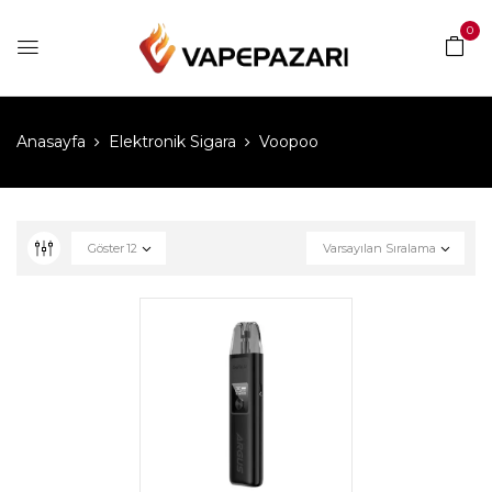
0
Anasayfa
Elektronik Sigara
Voopoo
Göster
12
Varsayılan Sıralama