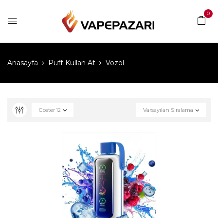
0
Anasayfa
Puff-Kullan At
Vozol
Göster
12
Varsayılan Sıralama