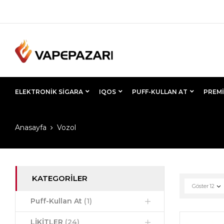
ELEKTRONIK SIGARA
IQOS
PUFF-KULLAN AT
PREMI
Anasayfa
Vozol
KATEGORILER
Göster
12
Puff-Kullan At
(1)
LİKİTLER
(24)