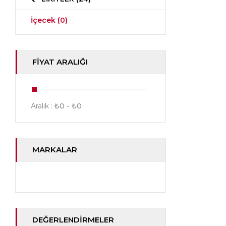
İçecek
(0)
FIYAT ARALIĞI
Aralık :
₺
0
- ₺
0
MARKALAR
DEĞERLENDIRMELER