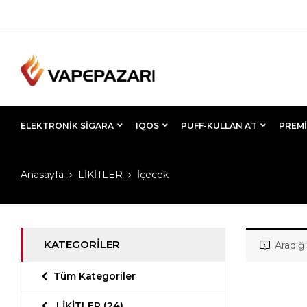
ELEKTRONIK SIGARA
IQOS
PUFF-KULLAN AT
PREMI
Anasayfa
LİKİTLER
İçecek
KATEGORILER
Aradığ
Tüm Kategoriler
LİKİTLER
(24)