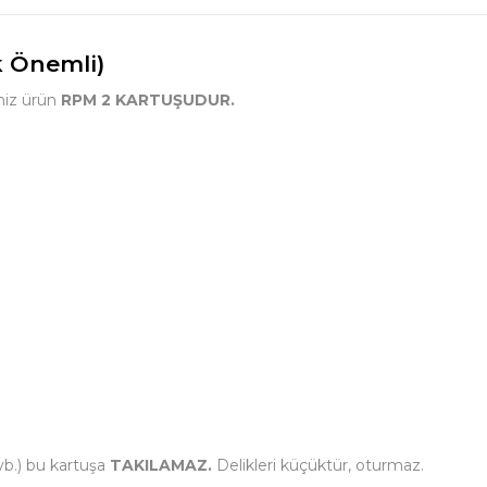
k Önemli)
iniz ürün
RPM 2 KARTUŞUDUR.
vb.) bu kartuşa
TAKILAMAZ.
Delikleri küçüktür, oturmaz.