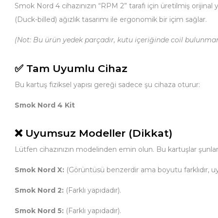
Smok Nord 4 cihazınızın “RPM 2” tarafı için üretilmiş orijina
(Duck-billed) ağızlık tasarımı ile ergonomik bir içim sağlar.
(Not: Bu ürün yedek parçadır, kutu içeriğinde coil bulunmam
✅ Tam Uyumlu Cihaz
Bu kartuş fiziksel yapısı gereği sadece şu cihaza oturur:
Smok Nord 4 Kit
❌ Uyumsuz Modeller (Dikkat)
Lütfen cihazınızın modelinden emin olun. Bu kartuşlar şunla
Smok Nord X:
(Görüntüsü benzerdir ama boyutu farklıdır, u
Smok Nord 2:
(Farklı yapıdadır).
Smok Nord 5:
(Farklı yapıdadır).