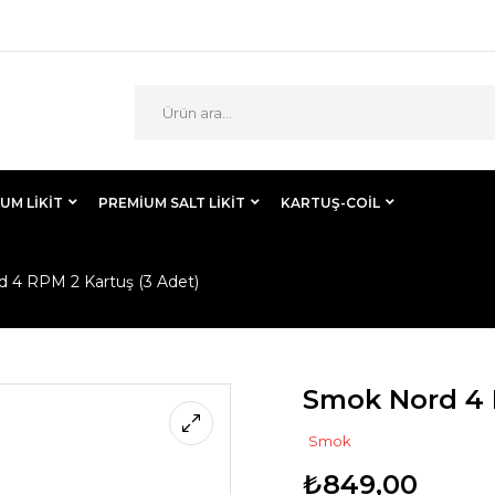
UM LIKIT
PREMIUM SALT LIKIT
KARTUŞ-COİL
 4 RPM 2 Kartuş (3 Adet)
Smok Nord 4 
Smok
₺
849,00