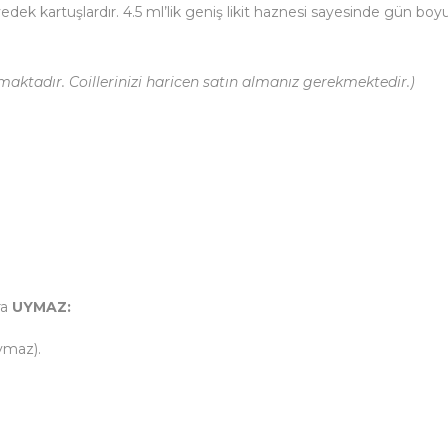
l yedek kartuşlardır. 4.5 ml’lik geniş likit haznesi sayesinde gü
aktadır. Coillerinizi haricen satın almanız gerekmektedir.)
ra
UYMAZ:
ymaz).