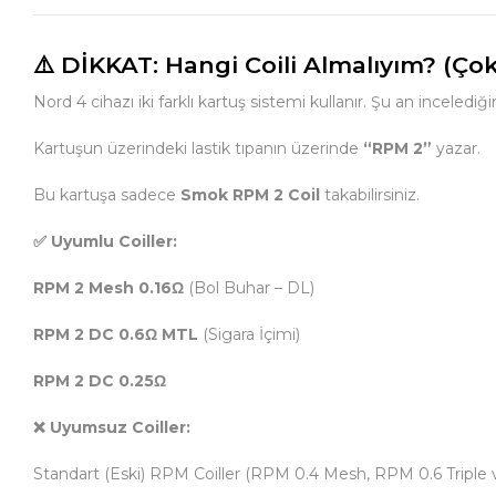
⚠️ DİKKAT: Hangi Coili Almalıyım? (Ço
Nord 4 cihazı iki farklı kartuş sistemi kullanır. Şu an incelediğ
Kartuşun üzerindeki lastik tıpanın üzerinde
“RPM 2”
yazar.
Bu kartuşa sadece
Smok RPM 2 Coil
takabilirsiniz.
✅ Uyumlu Coiller:
RPM 2 Mesh 0.16Ω
(Bol Buhar – DL)
RPM 2 DC 0.6Ω MTL
(Sigara İçimi)
RPM 2 DC 0.25Ω
❌ Uyumsuz Coiller:
Standart (Eski) RPM Coiller (RPM 0.4 Mesh, RPM 0.6 Triple 