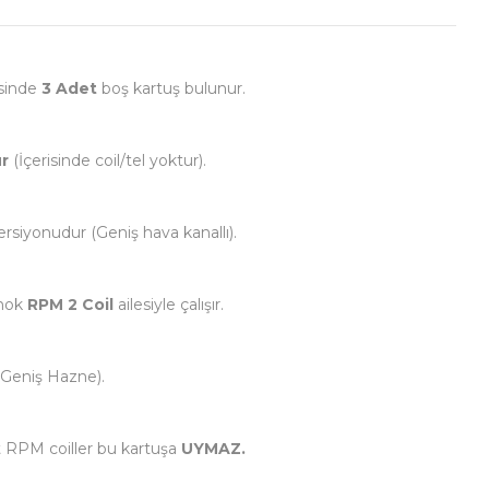
isinde
3 Adet
boş kartuş bulunur.
r
(İçerisinde coil/tel yoktur).
rsiyonudur (Geniş hava kanallı).
mok
RPM 2 Coil
ailesiyle çalışır.
(Geniş Hazne).
t RPM coiller bu kartuşa
UYMAZ.