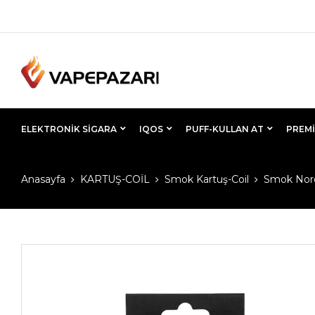
ELEKTRONIK SIGARA
IQOS
PUFF-KULLAN AT
PREMI
Anasayfa
KARTUŞ-COİL
Smok Kartuş-Coil
Smok Nord