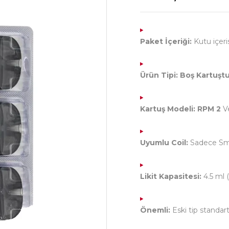
Paket İçeriği:
Kutu içer
Ürün Tipi:
Boş Kartuştu
Kartuş Modeli:
RPM 2
Ve
Uyumlu Coil:
Sadece S
Likit Kapasitesi:
4.5 ml 
Önemli:
Eski tip standar