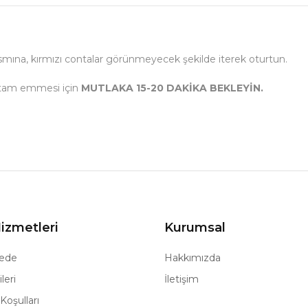
kısmına, kırmızı contalar görünmeyecek şekilde iterek oturtun.
i tam emmesi için
MUTLAKA 15-20 DAKİKA BEKLEYİN.
izmetleri
Kurumsal
ede
Hakkımızda
leri
İletişim
Koşulları