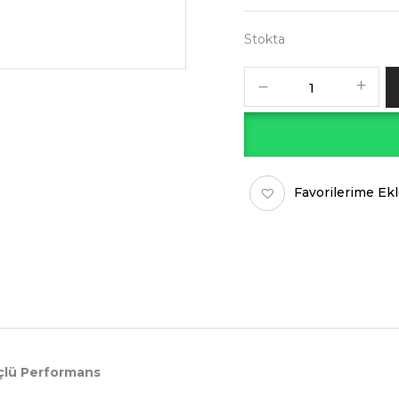
Stokta
Favorilerime Ek
üçlü Performans