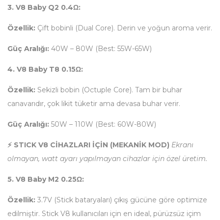
3. V8 Baby Q2 0.4Ω:
Özellik:
Çift bobinli (Dual Core). Derin ve yoğun aroma verir.
Güç Aralığı:
40W – 80W (Best: 55W-65W)
4. V8 Baby T8 0.15Ω:
Özellik:
Sekizli bobin (Octuple Core). Tam bir buhar
canavarıdır, çok likit tüketir ama devasa buhar verir.
Güç Aralığı:
50W – 110W (Best: 60W-80W)
⚡ STICK V8 CİHAZLARI İÇİN (MEKANİK MOD)
Ekranı
olmayan, watt ayarı yapılmayan cihazlar için özel üretim.
5. V8 Baby M2 0.25Ω:
Özellik:
3.7V (Stick bataryaları) çıkış gücüne göre optimize
edilmiştir. Stick V8 kullanıcıları için en ideal, pürüzsüz içim