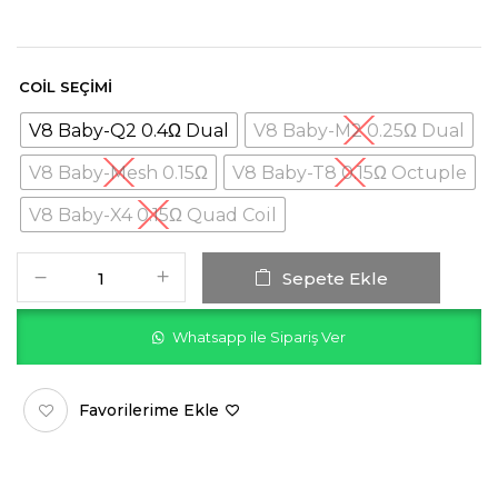
COIL SEÇIMI
V8 Baby-Q2 0.4Ω Dual
V8 Baby-M2 0.25Ω Dual
V8 Baby-Mesh 0.15Ω
V8 Baby-T8 0.15Ω Octuple
V8 Baby-X4 0.15Ω Quad Coil
Sepete Ekle
Whatsapp ile Sipariş Ver
Favorilerime Ekle