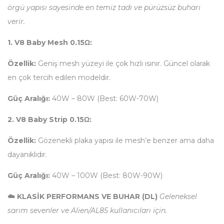
örgü yapısı sayesinde en temiz tadı ve pürüzsüz buharı
verir.
1. V8 Baby Mesh 0.15Ω:
Özellik:
Geniş mesh yüzeyi ile çok hızlı ısınır. Güncel olarak
en çok tercih edilen modeldir.
Güç Aralığı:
40W – 80W (Best: 60W-70W)
2. V8 Baby Strip 0.15Ω:
Özellik:
Gözenekli plaka yapısı ile mesh’e benzer ama daha
dayanıklıdır.
Güç Aralığı:
40W – 100W (Best: 80W-90W)
☁️ KLASİK PERFORMANS VE BUHAR (DL)
Geleneksel
sarım sevenler ve Alien/AL85 kullanıcıları için.