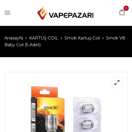
0
Anasayfa
KARTUŞ-COİL
Smok Kartuş-Coil
Smok V8
Baby Coil (5 Adet)