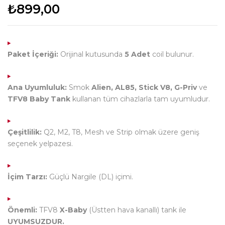
₺
899,00
Paket İçeriği:
Orijinal kutusunda
5 Adet
coil bulunur.
Ana Uyumluluk:
Smok
Alien, AL85, Stick V8, G-Priv
ve
TFV8 Baby Tank
kullanan tüm cihazlarla tam uyumludur.
Çeşitlilik:
Q2, M2, T8, Mesh ve Strip olmak üzere geniş
seçenek yelpazesi.
İçim Tarzı:
Güçlü Nargile (DL) içimi.
Önemli:
TFV8
X-Baby
(Üstten hava kanallı) tank ile
UYUMSUZDUR.