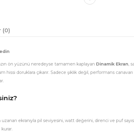
 (0)
edin
. Cihazın ön yüzünü neredeyse tamamen kaplayan
Dinamik Ekran
, 
 hissi doruklara çıkarır. Sadece şıklık değil, performans canava
r.
iniz?
n ekranıyla pil seviyesini, watt değerini, direnci ve puf sayısını
 kurar.