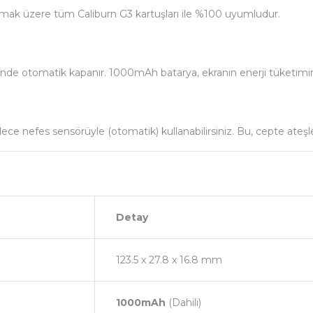
olmak üzere tüm Caliburn G3 kartuşları ile %100 uyumludur.
ğinde otomatik kapanır. 1000mAh batarya, ekranın enerji tüketimini
dece nefes sensörüyle (otomatik) kullanabilirsiniz. Bu, cepte ateş
Detay
123.5 x 27.8 x 16.8 mm
1000mAh
(Dahili)