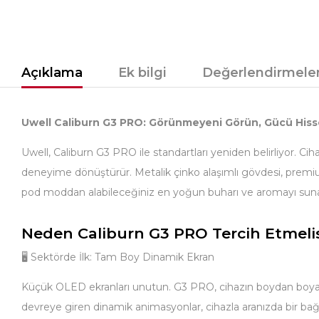
Açıklama
Ek bilgi
Değerlendirmeler
Uwell Caliburn G3 PRO: Görünmeyeni Görün, Gücü Hiss
Uwell, Caliburn G3 PRO ile standartları yeniden belirliyor
deneyime dönüştürür. Metalik çinko alaşımlı gövdesi, premium
pod moddan alabileceğiniz en yoğun buharı ve aromayı suna
Neden Caliburn G3 PRO Tercih Etmelis
🖥️ Sektörde İlk: Tam Boy Dinamik Ekran
Küçük OLED ekranları unutun. G3 PRO, cihazın boydan boya uzana
devreye giren dinamik animasyonlar, cihazla aranızda bir bağ