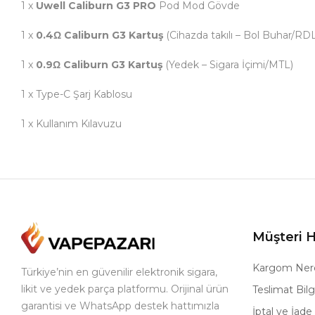
1 x
Uwell Caliburn G3 PRO
Pod Mod Gövde
1 x
0.4Ω Caliburn G3 Kartuş
(Cihazda takılı – Bol Buhar/RD
1 x
0.9Ω Caliburn G3 Kartuş
(Yedek – Sigara İçimi/MTL)
1 x Type-C Şarj Kablosu
1 x Kullanım Kılavuzu
Müşteri H
Kargom Ner
Türkiye’nin en güvenilir elektronik sigara,
likit ve yedek parça platformu. Orijinal ürün
Teslimat Bilgi
garantisi ve WhatsApp destek hattımızla
İptal ve İade 