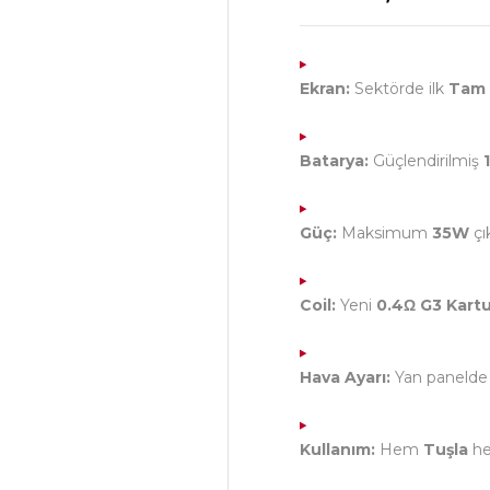
Ekran:
Sektörde ilk
Tam 
Batarya:
Güçlendirilmiş
Güç:
Maksimum
35W
çı
Coil:
Yeni
0.4Ω G3 Kart
Hava Ayarı:
Yan panelde
Kullanım:
Hem
Tuşla
h