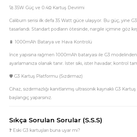
🚀 35W Güç ve 0.4Ω Kartuş Devrimi
Caliburn serisi ilk defa 35 Watt güce ulaşıyor. Bu güç, yine 
tasarlandı. Standart podların ötesinde, nargile içimine göz kır
🔋 1000mAh Batarya ve Hava Kontrolü
İnce yapısına rağmen 1000mAh bataryası ile G3 modelinden dah
ayarlamanıza olanak tanır. İster sıkı, ister havadar; kontrol 
🛡️ G3 Kartuş Platformu (Sızdırmaz)
Cihaz, sızdırmazlığı kanıtlanmış ultrasonik kaynaklı G3 Kartu
başlangıç yaparsınız.
Sıkça Sorulan Sorular (S.S.S)
❓ Eski G3 kartuşları buna uyar mı?