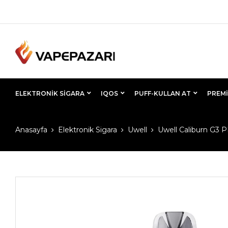
ELEKTRONIK SIGARA
IQOS
PUFF-KULLAN AT
PREMI
Anasayfa
Elektronik Sigara
Uwell
Uwell Caliburn G3