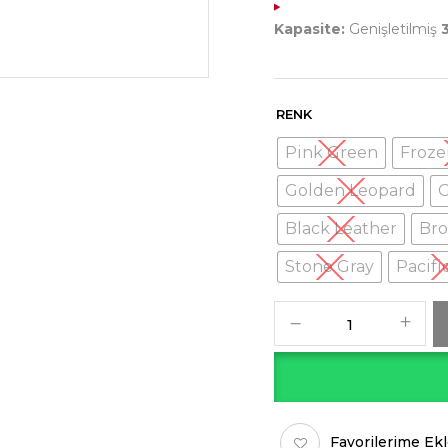
Kapasite:
Genişletilmiş
RENK
Pink Green
Froze
Golden Leopard
Black Leather
Bro
Stone Gray
Pacifi
Favorilerime Ek