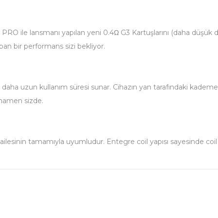
G3 PRO ile lansmanı yapılan yeni 0.4Ω G3 Kartuşlarını (daha düşük 
pan bir performans sizi bekliyor.
a uzun kullanım süresi sunar. Cihazın yan tarafındaki kademesiz 
tamamen sizde.
ş ailesinin tamamıyla uyumludur. Entegre coil yapısı sayesinde co