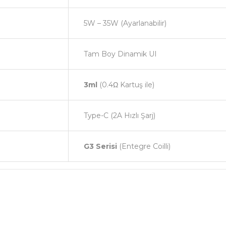
5W – 35W (Ayarlanabilir)
Tam Boy Dinamik UI
3ml
(0.4Ω Kartuş ile)
Type-C (2A Hızlı Şarj)
G3 Serisi
(Entegre Coilli)