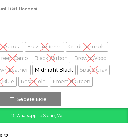
3ml Likit Haznesi
.
n Aurora
Frozen Green
Golden Purple
Green Camo
Black Carbon
Brown Wood
wn Leather
Midnight Black
Space Gray
c Blue
Rose Gold
Emerald Green
Sepete Ekle
Whatsapp ile Sipariş Ver
le