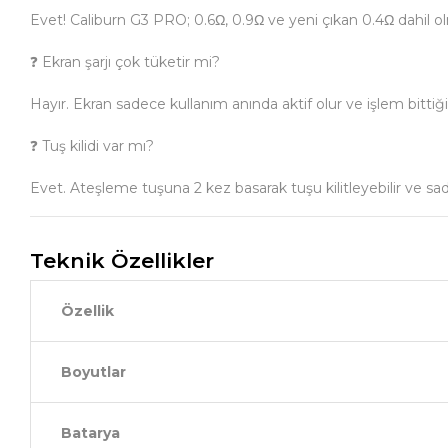
Evet! Caliburn G3 PRO; 0.6Ω, 0.9Ω ve yeni çıkan 0.4Ω dahil 
❓ Ekran şarjı çok tüketir mi?
Hayır. Ekran sadece kullanım anında aktif olur ve işlem bitti
❓ Tuş kilidi var mı?
Evet. Ateşleme tuşuna 2 kez basarak tuşu kilitleyebilir ve sa
Teknik Özellikler
Özellik
Boyutlar
Batarya