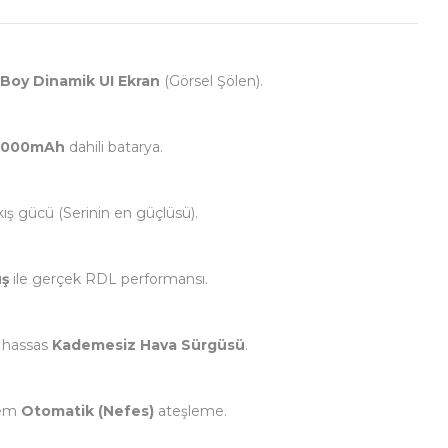
Boy Dinamik UI Ekran
(Görsel Şölen).
1000mAh
dahili batarya.
kış gücü (Serinin en güçlüsü).
uş
ile gerçek RDL performansı.
 hassas
Kademesiz Hava Sürgüsü
.
em
Otomatik (Nefes)
ateşleme.