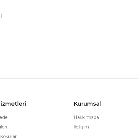
L)
izmetleri
Kurumsal
ede
Hakkımızda
leri
İletişim
Koşulları