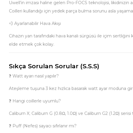
Uwell’in imzası haline gelen Pro-FOCS teknolojisi, likidinizin 
Coilleri kullandığı için yedek parça bulma sorunu asla yaşama
💨 Ayarlanabilir Hava Akışı
Cihazın yan tarafındaki hava kanalı sürgüsü ile içim sertliğini
elde etmek çok kolay.
Sıkça Sorulan Sorular (S.S.S)
❓ Watt ayarı nasıl yapılır?
Ateşleme tuşuna 3 kez hızlıca basarak watt ayar moduna girebi
❓ Hangi coillerle uyumlu?
Caliburn X; Caliburn G (0.8Ω, 1.0Ω) ve Caliburn G2 (1.2Ω) seri
❓ Puff (Nefes) sayacı sıfırlanır mı?