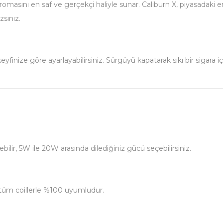
aromasını en saf ve gerçekçi haliyle sunar. Caliburn X, piyasadaki e
zsınız.
 keyfinize göre ayarlayabilirsiniz. Sürgüyü kapatarak sıkı bir sigar
lir, 5W ile 20W arasında dilediğiniz gücü seçebilirsiniz.
si tüm coillerle %100 uyumludur.