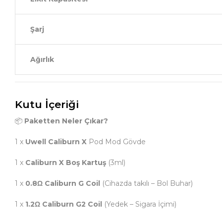
Şarj
Ağırlık
Kutu İçeriği
📦
Paketten Neler Çıkar?
1 x
Uwell Caliburn X
Pod Mod Gövde
1 x
Caliburn X Boş Kartuş
(3ml)
1 x
0.8Ω Caliburn G Coil
(Cihazda takılı – Bol Buhar)
1 x
1.2Ω Caliburn G2 Coil
(Yedek – Sigara İçimi)