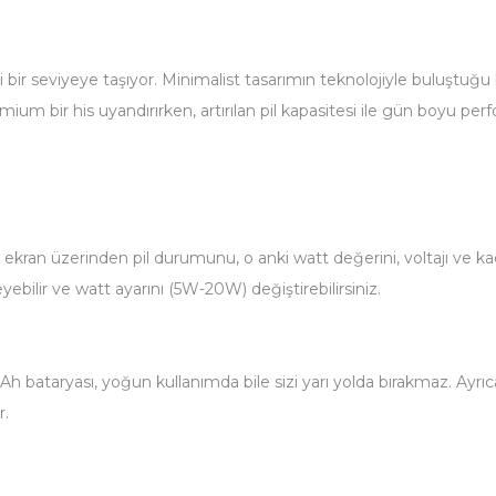
bir seviyeye taşıyor. Minimalist tasarımın teknolojiyle buluştuğu 
um bir his uyandırırken, artırılan pil kapasitesi ile gün boyu per
n üzerinden pil durumunu, o anki watt değerini, voltajı ve kaç nef
eyebilir ve watt ayarını (5W-20W) değiştirebilirsiniz.
taryası, yoğun kullanımda bile sizi yarı yolda bırakmaz. Ayrıca 
r.