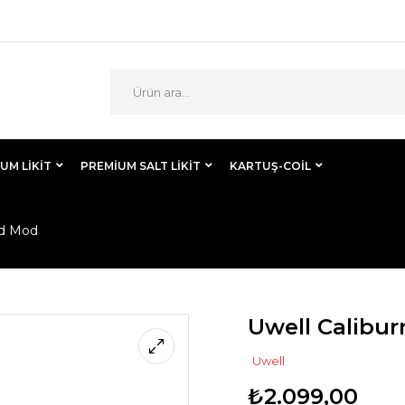
UM LIKIT
PREMIUM SALT LIKIT
KARTUŞ-COİL
od Mod
Uwell Calibu
Uwell
₺
2.099,00