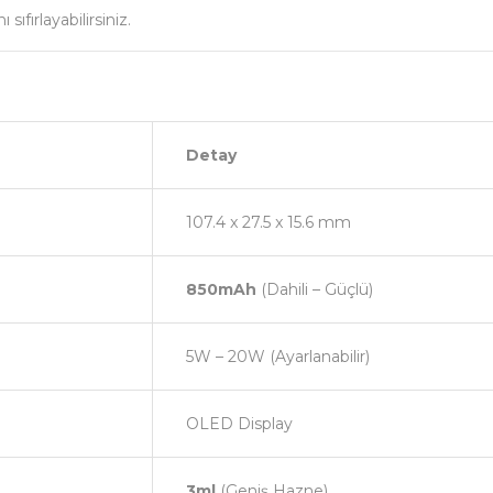
fırlayabilirsiniz.
Detay
107.4 x 27.5 x 15.6 mm
850mAh
(Dahili – Güçlü)
5W – 20W (Ayarlanabilir)
OLED Display
3ml
(Geniş Hazne)