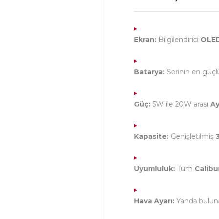
Ekran:
Bilgilendirici
OLED
Batarya:
Serinin en güç
Güç:
5W ile 20W arası
Ay
Kapasite:
Genişletilmiş
Uyumluluk:
Tüm
Calibu
Hava Ayarı:
Yanda buluna