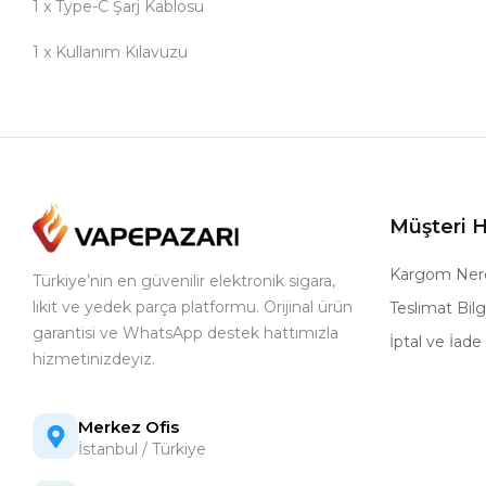
1 x Type-C Şarj Kablosu
1 x Kullanım Kılavuzu
Müşteri H
Kargom Ner
Türkiye’nin en güvenilir elektronik sigara,
likit ve yedek parça platformu. Orijinal ürün
Teslimat Bilgi
garantisi ve WhatsApp destek hattımızla
İptal ve İade 
hizmetinizdeyiz.
Merkez Ofis
İstanbul / Türkiye