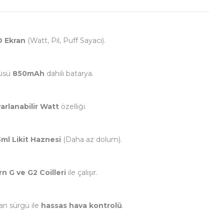
 Ekran
(Watt, Pil, Puff Sayacı).
lüsü
850mAh
dahili batarya.
arlanabilir Watt
özelliği.
3ml Likit Haznesi
(Daha az dolum).
rn G ve G2 Coilleri
ile çalışır.
n sürgü ile
hassas hava kontrolü
.