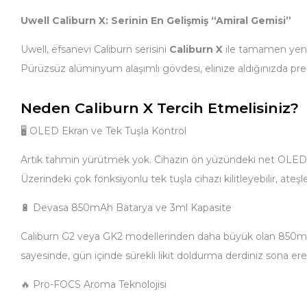
Uwell Caliburn X: Serinin En Gelişmiş “Amiral Gemisi”
Uwell, efsanevi Caliburn serisini
Caliburn X
ile tamamen yeni 
Pürüzsüz alüminyum alaşımlı gövdesi, elinize aldığınızda premi
Neden Caliburn X Tercih Etmelisiniz?
🖥️ OLED Ekran ve Tek Tuşla Kontrol
Artık tahmin yürütmek yok. Cihazın ön yüzündeki net OLED ekra
Üzerindeki çok fonksiyonlu tek tuşla cihazı kilitleyebilir, ateşl
🔋 Devasa 850mAh Batarya ve 3ml Kapasite
Caliburn G2 veya GK2 modellerinden daha büyük olan 850mAh ba
sayesinde, gün içinde sürekli likit doldurma derdiniz sona ere
🔥 Pro-FOCS Aroma Teknolojisi