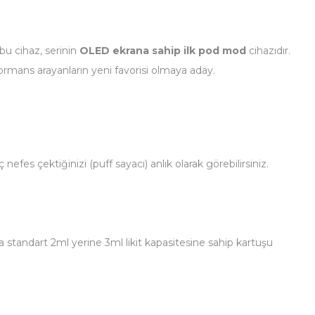
bu cihaz, serinin
OLED ekrana sahip ilk pod mod
cihazıdır.
formans arayanların yeni favorisi olmaya aday.
es çektiğinizi (puff sayacı) anlık olarak görebilirsiniz.
standart 2ml yerine 3ml likit kapasitesine sahip kartuşu