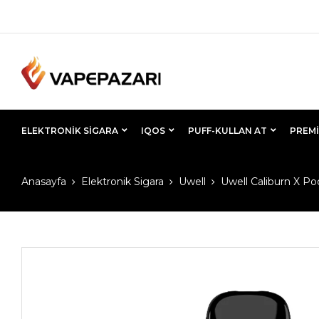
ELEKTRONIK SIGARA
IQOS
PUFF-KULLAN AT
PREMI
Anasayfa
Elektronik Sigara
Uwell
Uwell Caliburn X P