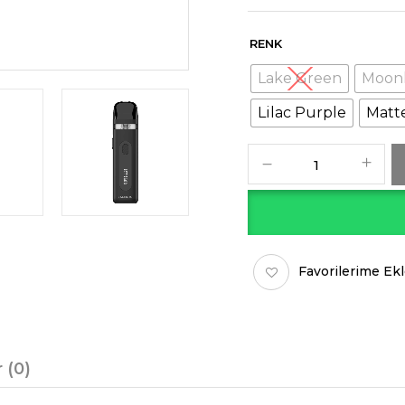
RENK
Lake Green
Moonl
Lilac Purple
Matt
Favorilerime Ek
 (0)