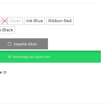
ight Silver
Ink Blue
Ribbon Red
e Black
Sepete Ekle
Whatsapp ile Sipariş Ver
le