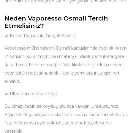
hızlandırır ve aromayı en saf haliyle, yanık tadı olmadan iletir.
Neden Vaporesso Osmall Tercih
Etmelisiniz?
🌿 Keten Pamuk ile Gerçek Aroma
Vaporesso mühendisleri, Osmall kartuşlarında özel bir keten
lifi karışımı kullanmıştır. Bu materyal, klasik pamuklara göre
daha temiz bir ısıtma sağlar. Salt likidinizin içindeki meyve
veya tütün notalarını, sanki likidi içiyormuşsunuz gibi net
alırsınız.
🤏 Ultra Kompakt ve Hafif
Bu cihazı cebinize koyduğunuzda varlığını unutursunuz.
Ergonomik yapısı parmaklarınızın arasına mükemmel oturur.
Tuş, ekran veya ayar yoktur; sadece nefes çekmeniz
yeterlidir.