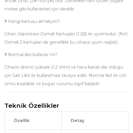
ancak cihaz çok hızlı şarj olur. Genellikle hafif içiciler (sigara
molası gibi kullananlar) için idealdir.
❓ Hangi kartuşu almalıyım?
Cihaz, Vaporesso Osmall Kartuşları (1.2Ω) ile uyumludur. (Not:
Osmall 2 kartuşları da genellikle bu cihaza uyum sağlar).
❓ Normal likit kullanılır mı?
Cihazın direnci yüksek (1.2 ohm) ve hava kanalı dar olduğu
için Salt Likit ile kullanılması tavsiye edilir. Normal likit ile coil
ömrü kısalabilir ve boğaz vurumu zayıf kalabilir.
Teknik Özellikler
Özellik
Detay