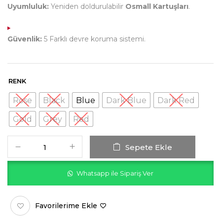
Uyumluluk:
Yeniden doldurulabilir
Osmall Kartuşları
.
Güvenlik:
5 Farklı devre koruma sistemi.
RENK
Rose
Black
Blue
Dark Blue
Dark Red
Gold
Grey
Red
Sepete Ekle
Whatsapp ile Sipariş Ver
Favorilerime Ekle