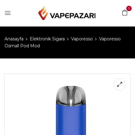
0
Anasayfa
Elektronik Sigara
Vaporesso
Vaporesso
Osmall Pod Mod