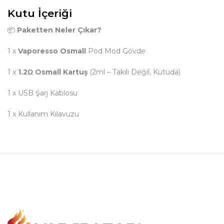
Kutu İçeriği
📦
Paketten Neler Çıkar?
1 x
Vaporesso Osmall
Pod Mod Gövde
1 x
1.2Ω Osmall Kartuş
(2ml – Takılı Değil, Kutuda)
1 x USB Şarj Kablosu
1 x Kullanım Kılavuzu