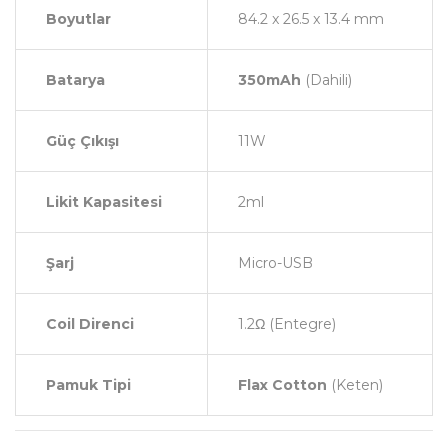
Boyutlar
84.2 x 26.5 x 13.4 mm
Batarya
350mAh
(Dahili)
Güç Çıkışı
11W
Likit Kapasitesi
2ml
Şarj
Micro-USB
Coil Direnci
1.2Ω (Entegre)
Pamuk Tipi
Flax Cotton
(Keten)