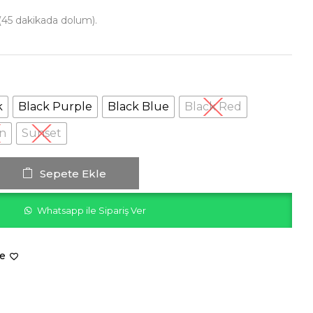
 (45 dakikada dolum).
k
Black Purple
Black Blue
Black Red
n
Sunset
Sepete Ekle
Whatsapp ile Sipariş Ver
le