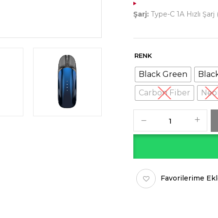
Şarj:
Type-C 1A Hızlı Şarj
RENK
Black Green
Blac
Carbon Fiber
Neo
Favorilerime Ek