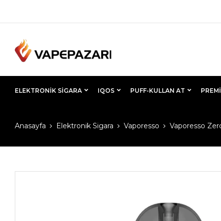
ELEKTRONIK SIGARA
IQOS
PUFF-KULLAN AT
PREMI
Anasayfa
Elektronik Sigara
Vaporesso
Vaporesso Zer