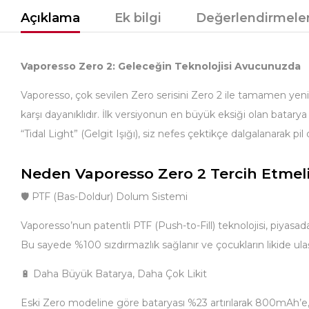
Açıklama
Ek bilgi
Değerlendirmeler
Vaporesso Zero 2: Geleceğin Teknolojisi Avucunuzda
Vaporesso, çok sevilen Zero serisini Zero 2 ile tamamen yeni bi
karşı dayanıklıdır. İlk versiyonun en büyük eksiği olan batary
“Tidal Light” (Gelgit Işığı), siz nefes çektikçe dalgalanarak pi
Neden Vaporesso Zero 2 Tercih Etmeli
🛡️ PTF (Bas-Doldur) Dolum Sistemi
Vaporesso’nun patentli PTF (Push-to-Fill) teknolojisi, piyasad
Bu sayede %100 sızdırmazlık sağlanır ve çocukların likide ula
🔋 Daha Büyük Batarya, Daha Çok Likit
Eski Zero modeline göre bataryası %23 artırılarak 800mAh’e, li