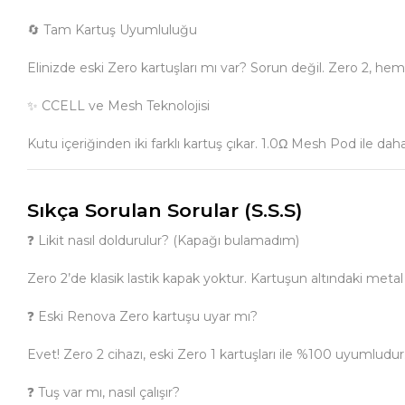
🔄 Tam Kartuş Uyumluluğu
Elinizde eski Zero kartuşları mı var? Sorun değil. Zero 2, hem
✨ CCELL ve Mesh Teknolojisi
Kutu içeriğinden iki farklı kartuş çıkar. 1.0Ω Mesh Pod ile da
Sıkça Sorulan Sorular (S.S.S)
❓ Likit nasıl doldurulur? (Kapağı bulamadım)
Zero 2’de klasik lastik kapak yoktur. Kartuşun altındaki metal del
❓ Eski Renova Zero kartuşu uyar mı?
Evet! Zero 2 cihazı, eski Zero 1 kartuşları ile %100 uyumludur.
❓ Tuş var mı, nasıl çalışır?