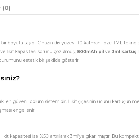
 (0)
r boyuta taşıdı. Cihazın dış yüzeyi, 10 katmanlı özel IML teknolojisi
a ve likit kapasitesi sorunu çözülmüş;
800mAh pil
ve
3ml kartuş
i
l durumunu estetik bir şekilde gösterir.
siniz?
aki en güvenli dolum sistemidir. Likit şişesinin ucunu kartuşun met
şması engellenir.
kit kapasitesi ise %50 artırılarak 3ml’ye çıkarılmıştır. Bu kompakt 