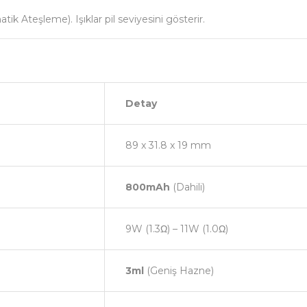
k Ateşleme). Işıklar pil seviyesini gösterir.
Detay
89 x 31.8 x 19 mm
800mAh
(Dahili)
9W (1.3Ω) – 11W (1.0Ω)
3ml
(Geniş Hazne)