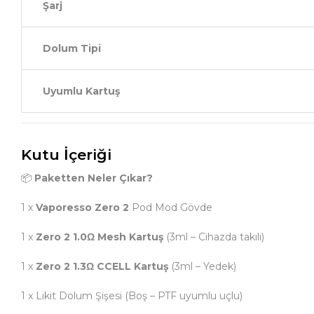
Şarj
Dolum Tipi
Uyumlu Kartuş
Kutu İçeriği
📦
Paketten Neler Çıkar?
1 x
Vaporesso Zero 2
Pod Mod Gövde
1 x
Zero 2 1.0Ω Mesh Kartuş
(3ml – Cihazda takılı)
1 x
Zero 2 1.3Ω CCELL Kartuş
(3ml – Yedek)
1 x Likit Dolum Şişesi (Boş – PTF uyumlu uçlu)