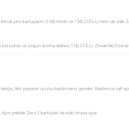
 kendi yeni kartuşlarını (1.0Ω Mesh ve 1.3Ω CCELL) hem de eski Zero
ha bol buhar ve yoğun aroma alırken, 1.3Ω CCELL (Seramik) Pod ile n
iğe, likit şişesinin ucunu bastırmanız gerekir. Bastırınca valf açılır
 Aynı şekilde Zero 2 kartuşları da eski cihaza uyar.