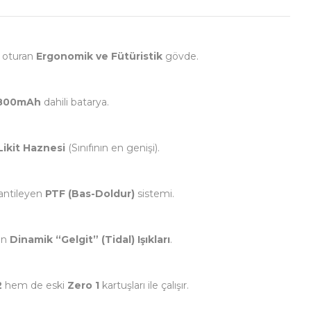
 oturan
Ergonomik ve Fütüristik
gövde.
800mAh
dahili batarya.
Likit Haznesi
(Sınıfının en genişi).
rantileyen
PTF (Bas-Doldur)
sistemi.
an
Dinamik “Gelgit” (Tidal) Işıkları
.
2
hem de eski
Zero 1
kartuşları ile çalışır.