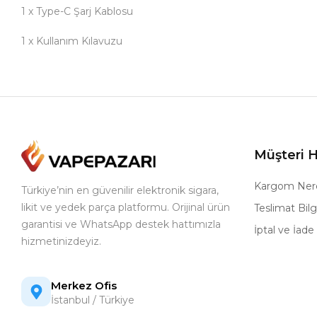
1 x Type-C Şarj Kablosu
1 x Kullanım Kılavuzu
Müşteri H
Kargom Ner
Türkiye’nin en güvenilir elektronik sigara,
likit ve yedek parça platformu. Orijinal ürün
Teslimat Bilgi
garantisi ve WhatsApp destek hattımızla
İptal ve İade 
hizmetinizdeyiz.
Merkez Ofis
İstanbul / Türkiye