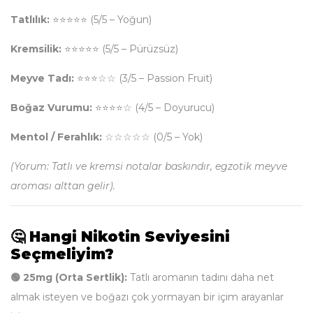
Tatlılık:
⭐⭐⭐⭐⭐ (5/5 – Yoğun)
Kremsilik:
⭐⭐⭐⭐⭐ (5/5 – Pürüzsüz)
Meyve Tadı:
⭐⭐⭐☆☆ (3/5 – Passion Fruit)
Boğaz Vurumu:
⭐⭐⭐⭐☆ (4/5 – Doyurucu)
Mentol / Ferahlık:
☆☆☆☆☆ (0/5 – Yok)
(Yorum: Tatlı ve kremsi notalar baskındır, egzotik meyve
aroması alttan gelir).
🤔 Hangi Nikotin Seviyesini
Seçmeliyim?
🟢 25mg (Orta Sertlik):
Tatlı aromanın tadını daha net
almak isteyen ve boğazı çok yormayan bir içim arayanlar