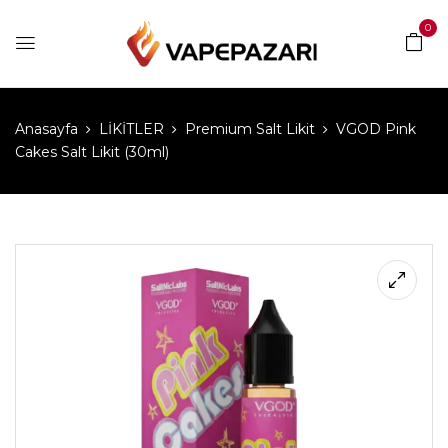
0
Anasayfa
LİKİTLER
Premium Salt Likit
VGOD Pink
Cakes Salt Likit (30ml)