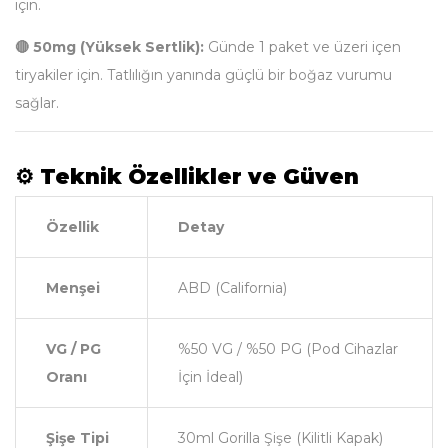
için.
🔴 50mg (Yüksek Sertlik):
Günde 1 paket ve üzeri içen
tiryakiler için. Tatlılığın yanında güçlü bir boğaz vurumu
sağlar.
⚙️ Teknik Özellikler ve Güven
Özellik
Detay
Menşei
ABD (California)
VG / PG
%50 VG / %50 PG (Pod Cihazlar
Oranı
İçin İdeal)
Şişe Tipi
30ml Gorilla Şişe (Kilitli Kapak)