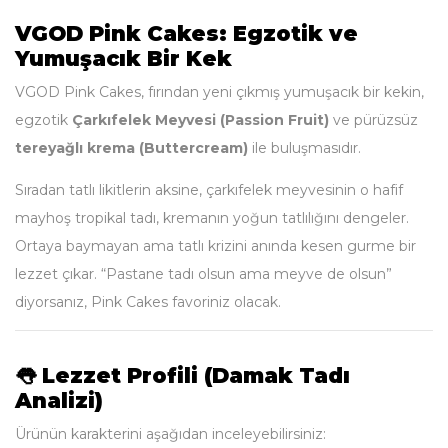
VGOD Pink Cakes: Egzotik ve
Yumuşacık Bir Kek
VGOD Pink Cakes, fırından yeni çıkmış yumuşacık bir kekin,
egzotik
Çarkıfelek Meyvesi (Passion Fruit)
ve pürüzsüz
tereyağlı krema (Buttercream)
ile buluşmasıdır.
Sıradan tatlı likitlerin aksine, çarkıfelek meyvesinin o hafif
mayhoş tropikal tadı, kremanın yoğun tatlılığını dengeler.
Ortaya baymayan ama tatlı krizini anında kesen gurme bir
lezzet çıkar. “Pastane tadı olsun ama meyve de olsun”
diyorsanız, Pink Cakes favoriniz olacak.
👅 Lezzet Profili (Damak Tadı
Analizi)
Ürünün karakterini aşağıdan inceleyebilirsiniz: