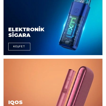
ELEKTRONIK
SIGARA
KEŞFET
IQOS