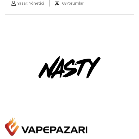
Yazar:
Yönetici
68
Yorumlar