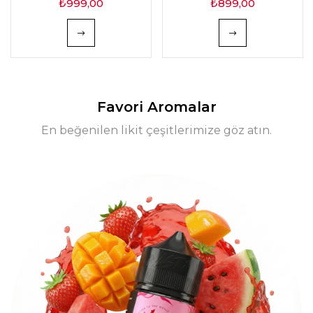
₺
999,00
₺
899,00
Favori Aromalar
En beğenilen likit çeşitlerimize göz atın.