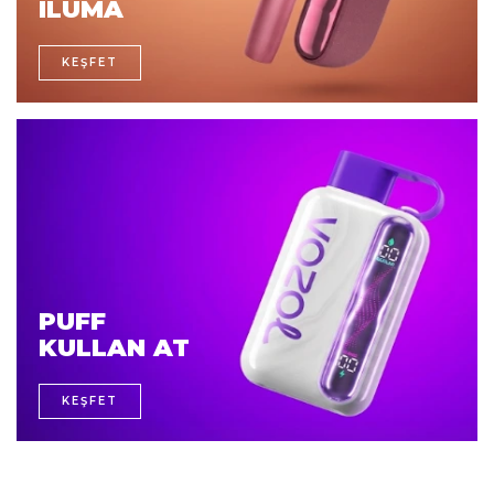
ILUMA
KEŞFET
PUFF
KULLAN AT
KEŞFET