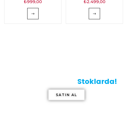
₺
999,00
₺
2.499,00
En Popüler Snus ve
Nikotin Poşetleri
Stoklarda!
SATIN AL