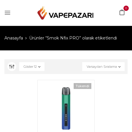
0
Anasayfa
Ürünler “Smok Nfix PRO” olarak etiketlendi
Göster
12
Varsayılan Sıralama
Tükendi