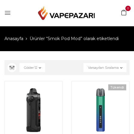
0
Anasayfa
Ürünler “Smok Pod Mod” olarak etiketlendi
Göster
12
Varsayılan Sıralama
Tükendi