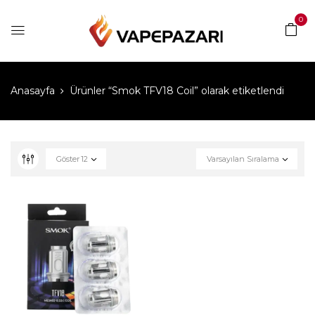
0
Anasayfa
Ürünler “Smok TFV18 Coil” olarak etiketlendi
Göster
12
Varsayılan Sıralama