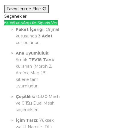
Favorilerime Ekle
Seçenekler
WhatsApp ile Sipariş Ver
Paket İçeriği:
Orijinal
kutusunda
3 Adet
coil bulunur.
Ana Uyumluluk:
Smok
TFV18 Tank
kullanan (Morph 2,
Arcfox, Mag-18)
kitlerle tam
uyumludur.
Çeşitlilik:
0.33Ω Mesh
ve 0.15Ω Dual Mesh
seçenekleri.
İçim Tarzı:
Yüksek
wattlı Nargile (DL)