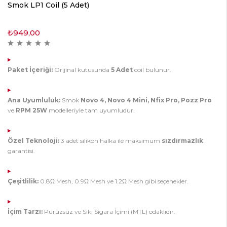
Smok LP1 Coil (5 Adet)
₺
949,00
Paket İçeriği:
Orijinal kutusunda
5 Adet
coil bulunur.
Ana Uyumluluk:
Smok
Novo 4, Novo 4 Mini, Nfix Pro, Pozz Pro
ve
RPM 25W
modelleriyle tam uyumludur.
Özel Teknoloji:
3 adet silikon halka ile maksimum
sızdırmazlık
garantisi.
Çeşitlilik:
0.8Ω Mesh, 0.9Ω Mesh ve 1.2Ω Mesh gibi seçenekler.
İçim Tarzı:
Pürüzsüz ve Sıkı Sigara İçimi (MTL) odaklıdır.