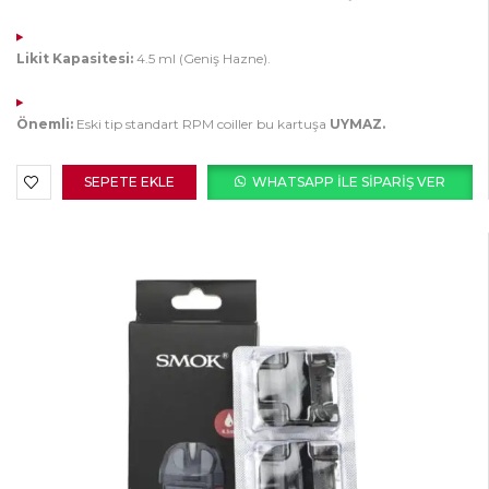
Likit Kapasitesi:
4.5 ml (Geniş Hazne).
Önemli:
Eski tip standart RPM coiller bu kartuşa
UYMAZ.
SEPETE EKLE
WHATSAPP ILE SIPARIŞ VER