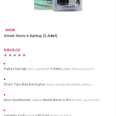
SMOK
Smok Novo 4 Kartuş (3 Adet)
₺
849,00
Paket İçeriği:
Kutu içerisinde
3 Adet
yedek kartuş bulunur.
Ürün Tipi:
Boş Kartuştur
(Kutu içeriğinde coil/tel yoktur).
Ana Uyumluluk:
Sadece
Smok Novo 4 Kit
ile tam uyumludur.
Uyumlu Coil:
Smok
LP1 Coil
serisini kullanır.