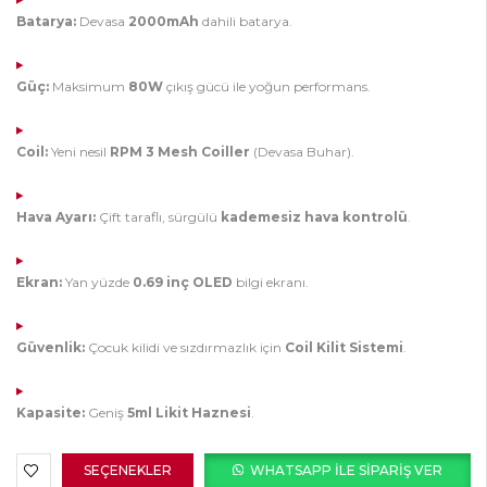
Batarya:
Devasa
2000mAh
dahili batarya.
Güç:
Maksimum
80W
çıkış gücü ile yoğun performans.
Coil:
Yeni nesil
RPM 3 Mesh Coiller
(Devasa Buhar).
Hava Ayarı:
Çift taraflı, sürgülü
kademesiz hava kontrolü
.
Ekran:
Yan yüzde
0.69 inç OLED
bilgi ekranı.
Güvenlik:
Çocuk kilidi ve sızdırmazlık için
Coil Kilit Sistemi
.
Kapasite:
Geniş
5ml Likit Haznesi
.
SEÇENEKLER
WHATSAPP ILE SIPARIŞ VER