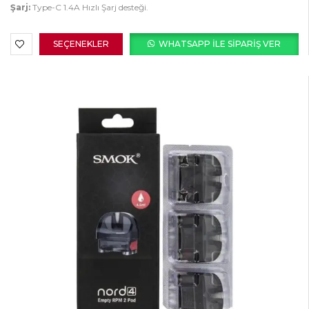
Şarj:
Type-C 1.4A Hızlı Şarj desteği.
SEÇENEKLER
WHATSAPP ILE SIPARIŞ VER