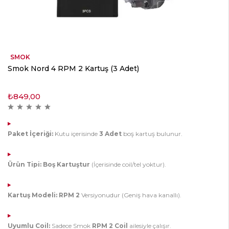
SMOK
Smok Nord 4 RPM 2 Kartuş (3 Adet)
₺
849,00
Paket İçeriği:
Kutu içerisinde
3 Adet
boş kartuş bulunur.
Ürün Tipi:
Boş Kartuştur
(İçerisinde coil/tel yoktur).
Kartuş Modeli:
RPM 2
Versiyonudur (Geniş hava kanallı).
Uyumlu Coil:
Sadece Smok
RPM 2 Coil
ailesiyle çalışır.