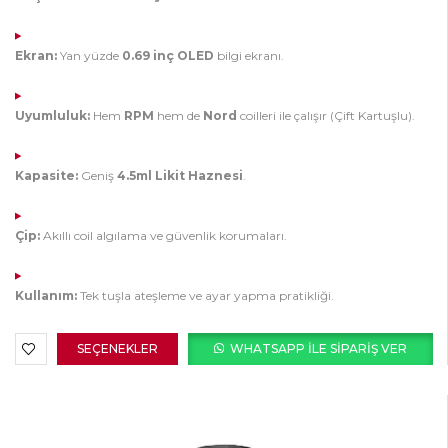
Ekran:
Yan yüzde
0.69 inç OLED
bilgi ekranı.
Uyumluluk:
Hem
RPM
hem de
Nord
coilleri ile çalışır (Çift Kartuşlu).
Kapasite:
Geniş
4.5ml Likit Haznesi
.
Çip:
Akıllı coil algılama ve güvenlik korumaları.
Kullanım:
Tek tuşla ateşleme ve ayar yapma pratikliği.
SEÇENEKLER
WHATSAPP ILE SIPARIŞ VER