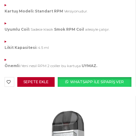
Kartuş Modeli:
Standart RPM
Versiyonudur.
Uyumlu Coil:
Sadece klasik
Smok RPM Coil
ailesiyle çalışır.
Likit Kapasitesi:
4.5 ml
Önemli:
Yeni nesil RPM 2 coiller bu kartuşa
UYMAZ.
SEPETE EKLE
WHATSAPP ILE SIPARIŞ VER