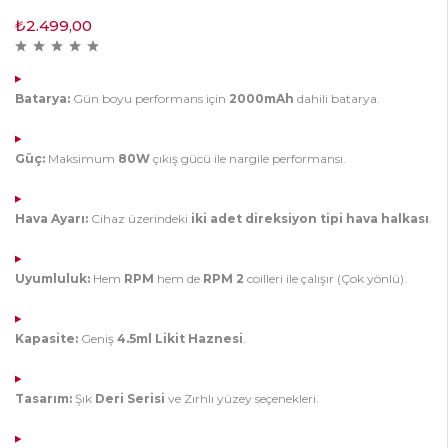
₺
2.499,00
Batarya:
Gün boyu performans için
2000mAh
dahili batarya.
Güç:
Maksimum
80W
çıkış gücü ile nargile performansı.
Hava Ayarı:
Cihaz üzerindeki
iki adet direksiyon tipi hava halkası
.
Uyumluluk:
Hem
RPM
hem de
RPM 2
coilleri ile çalışır (Çok yönlü).
Kapasite:
Geniş
4.5ml Likit Haznesi
.
Tasarım:
Şık
Deri Serisi
ve Zırhlı yüzey seçenekleri.