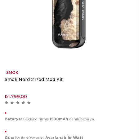
SMOK
Smok Nord 2 Pod Mod Kit
₺
1.799,00
Batarya:
Güçlendirilmiş
1500mAh
dahili batarya.
Güç:
1W ile 40W arası
Ayarlanabilir Watt
.