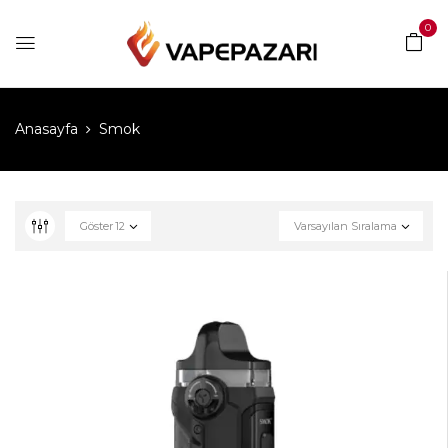
0
Anasayfa
Smok
Göster
12
Varsayılan Sıralama