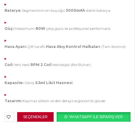
Batarya:
Segmentinin en büyüğü
3000mAh
dahili batarya.
Güç:
Maksimum
80W
çıkış gücü ile profesyonel performans.
Hava Ayarı:
Çift taraflı
Hava Akış Kontrol Halkaları
(Tam Kontrol).
Coil:
Yeni nesil
RPM 2 Coil
teknolojisi (Bol Buhar).
Kapasite:
Geniş
5.5ml Likit Haznesi
.
Tasarım:
Kaymaz silikon ve deri detaylı ergonomik gövde.
SEÇENEKLER
WHATSAPP ILE SIPARIŞ VER