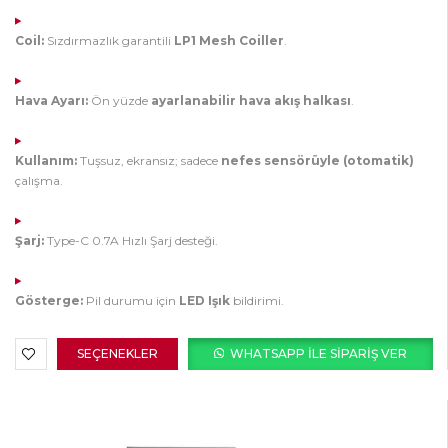
Coil:
Sızdırmazlık garantili
LP1 Mesh Coiller
.
Hava Ayarı:
Ön yüzde
ayarlanabilir hava akış halkası
.
Kullanım:
Tuşsuz, ekransız; sadece
nefes sensörüyle (otomatik)
çalışma.
Şarj:
Type-C 0.7A Hızlı Şarj desteği.
Gösterge:
Pil durumu için
LED Işık
bildirimi.
SEÇENEKLER
WHATSAPP ILE SIPARIŞ VER