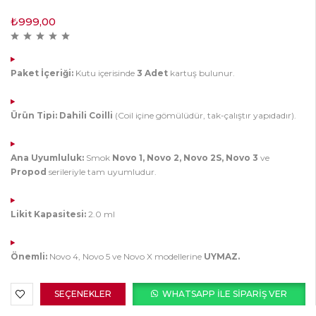
₺
999,00
Paket İçeriği:
Kutu içerisinde
3 Adet
kartuş bulunur.
Ürün Tipi:
Dahili Coilli
(Coil içine gömülüdür, tak-çalıştır yapıdadır).
Ana Uyumluluk:
Smok
Novo 1, Novo 2, Novo 2S, Novo 3
ve
Propod
serileriyle tam uyumludur.
Likit Kapasitesi:
2.0 ml
Önemli:
Novo 4, Novo 5 ve Novo X modellerine
UYMAZ.
SEÇENEKLER
WHATSAPP ILE SIPARIŞ VER