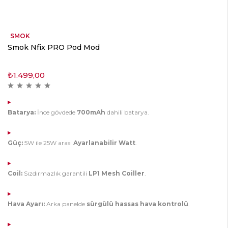
SMOK
Smok Nfix PRO Pod Mod
₺
1.499,00
Batarya:
İnce gövdede
700mAh
dahili batarya.
Güç:
5W ile 25W arası
Ayarlanabilir Watt
.
Coil:
Sızdırmazlık garantili
LP1 Mesh Coiller
.
Hava Ayarı:
Arka panelde
sürgülü hassas hava kontrolü
.