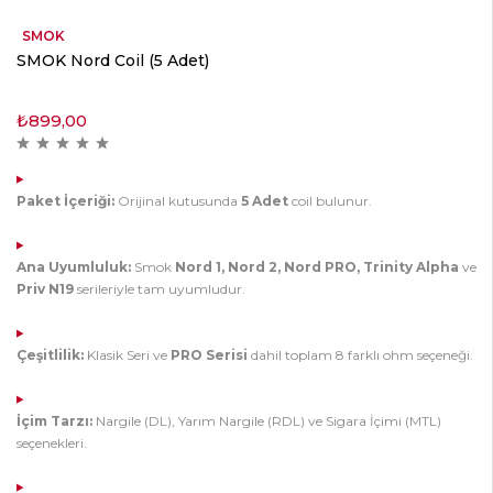
SMOK
SMOK Nord Coil (5 Adet)
₺
899,00
Paket İçeriği:
Orijinal kutusunda
5 Adet
coil bulunur.
Ana Uyumluluk:
Smok
Nord 1, Nord 2, Nord PRO, Trinity Alpha
ve
Priv N19
serileriyle tam uyumludur.
Çeşitlilik:
Klasik Seri ve
PRO Serisi
dahil toplam 8 farklı ohm seçeneği.
İçim Tarzı:
Nargile (DL), Yarım Nargile (RDL) ve Sigara İçimi (MTL)
seçenekleri.