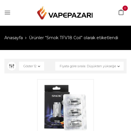
0
Anasayfa
Ürünler “Smok TFV18 Coil” olarak etiketlendi
Göster
12
Fiyata göre sırala: Düşükten yükseğe