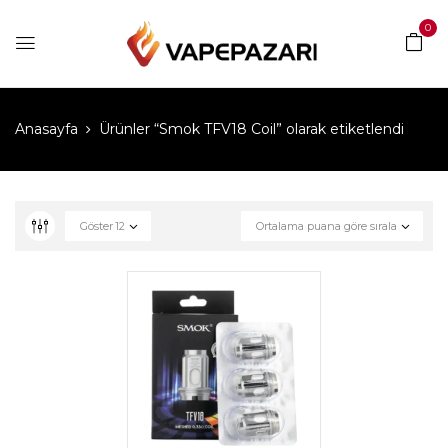
0
Anasayfa
Ürünler “Smok TFV18 Coil” olarak etiketlendi
Göster
12
Ortalama puana göre sırala